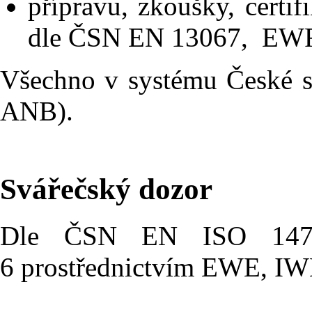
přípravu, zkoušky, certif
dle ČSN EN 13067, EWF
Všechno v systému České 
ANB).
Svářečský dozor
Dle ČSN EN ISO 147
6 prostřednictvím EWE, I