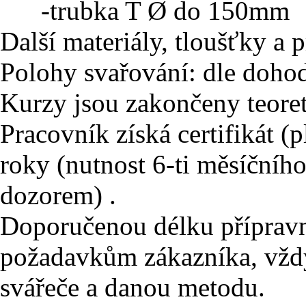
-trubka T Ø do 150mm
Další materiály, tloušťky a
Polohy svařování: dle doho
Kurzy jsou zakončeny teore
Pracovník získá certifikát (
roky (nutnost 6-ti měsíčníh
dozorem) .
Doporučenou délku přípravn
požadavkům zákazníka, vždy
svářeče a danou metodu.