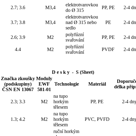
elektrotvarovkou
2.7; 3.6
M3,4
PP, PE
2-4 d
do Ø 315
elektrotvarovkou
3.7; 3.8
M3,4
nad Ø 315 nebo
PE
2-4 d
sedlo
polyfúzní
2.6; 3.9
M2
PP, PE
2-4 d
svařování
polyfúzní
4.4
M2
PVDF
2-4 d
svařování
D e s k y - S (Sheet)
Značka zkoušky
Moduly
Doporuč
(podskupiny)
EWF
Technologie
Materiál
délka pří
ČSN EN 13067
581-01
na tupo
2.3; 3.3
M2
horkým
PP, PE
2-4 dn
tělesem
na tupo
1.3; 4.2
M2
horkým
PVC, PVFD
2-4 dn
tělesem
ruční horkým