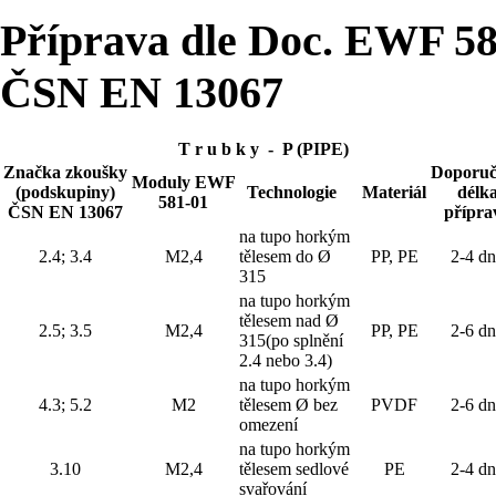
Příprava dle Doc. EWF 581
ČSN EN 13067
T r u b k y - P (PIPE)
Značka zkoušky
Doporuč
Moduly EWF
(podskupiny)
Technologie
Materiál
délk
581-01
ČSN EN 13067
přípra
na tupo horkým
2.4; 3.4
M2,4
tělesem do Ø
PP, PE
2-4 d
315
na tupo horkým
tělesem nad Ø
2.5; 3.5
M2,4
PP, PE
2-6 d
315(po splnění
2.4 nebo 3.4)
na tupo horkým
4.3; 5.2
M2
tělesem Ø bez
PVDF
2-6 d
omezení
na tupo horkým
3.10
M2,4
tělesem sedlové
PE
2-4 d
svařování