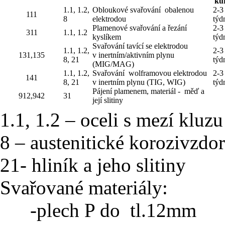
ku
1.1, 1.2,
Obloukové svařování obalenou
2-3
111
8
elektrodou
týd
Plamenové svařování a řezání
2-3
311
1.1, 1.2
kyslíkem
týd
Svařování tavící se elektrodou
1.1, 1.2,
2-3
131,135
v inertním/aktivním plynu
8, 21
týd
(MIG/MAG)
1.1, 1.2,
Svařování wolframovou elektrodou
2-3
141
8, 21
v inertním plynu (TIG, WIG)
týd
Pájení plamenem, materiál - měď a
912,942
31
její slitiny
1.1, 1.2 – oceli s mezí klu
8 – austenitické korozivzdor
21- hliník a jeho slitiny
Svařované materiály:
-plech P do tl.12mm