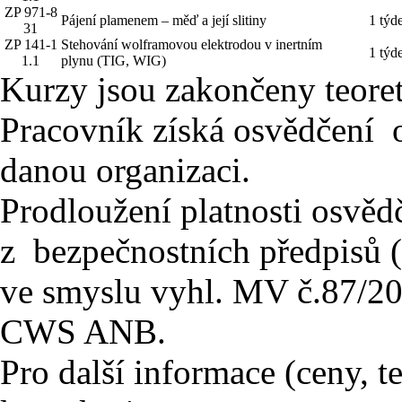
ZP 971-8
Pájení plamenem – měď a její slitiny
1 týd
31
ZP 141-1
Stehování wolframovou elektrodou v inertním
1 týd
1.1
plynu (TIG, WIG)
Kurzy jsou zakončeny teore
Pracovník získá osvědčení o
danou organizaci.
Prodloužení platnosti osvěd
z bezpečnostních předpisů 
ve smyslu vyhl. MV č.87/2
CWS ANB.
Pro další informace (ceny, t