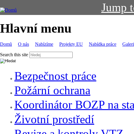
Jump t
Hlavní menu
Domů
O nás
Nabízíme
Projekty EU
Nabídka práce
Galer
Search this site
Bezpečnost práce
Požární ochrana
Koordinátor BOZP na sta
Životní prostředí
Revize a kontroly VTZ