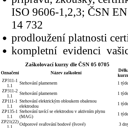
ISO 9606-1,2,3; ČSN E
14 732
prodloužení platnosti cer
kompletní evidenci vaši
Zaškolovací kurzy dle ČSN 05 0705
Délk
Označení
Název zaškolení
kurz
ZP311-1
Stehování plamenem
1 týd
1.1
ZP311-2
Stehování plamenem
1 týd
1.1
ZP111-1
Stehování elektrickým obloukem obalenou
1 týd
1.1
elektrodou
ZP135-1
Stehování tavící se elektrodou v aktivním plynu
1 týd
1.1
(MAG)
ZP21(22)
Odporové svařování bodové (švové)
3 dn
1.1