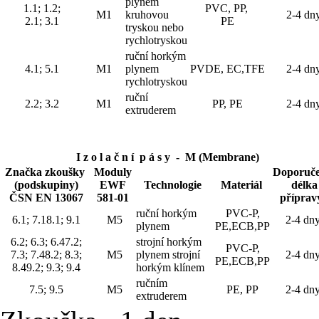
plynem
1.1; 1.2;
PVC, PP,
M1
kruhovou
2-4 dn
2.1; 3.1
PE
tryskou nebo
rychlotryskou
ruční horkým
4.1; 5.1
M1
plynem
PVDE, EC,TFE
2-4 dn
rychlotryskou
ruční
2.2; 3.2
M1
PP, PE
2-4 dn
extruderem
I z o l a č n í p á s y - M (Membrane)
Značka zkoušky
Moduly
Doporuč
(podskupiny)
EWF
Technologie
Materiál
délka
ČSN EN 13067
581-01
přípra
ruční horkým
PVC-P,
6.1; 7.18.1; 9.1
M5
2-4 dn
plynem
PE,ECB,PP
6.2; 6.3; 6.47.2;
strojní horkým
PVC-P,
7.3; 7.48.2; 8.3;
M5
plynem strojní
2-4 dn
PE,ECB,PP
8.49.2; 9.3; 9.4
horkým klínem
ručním
7.5; 9.5
M5
PE, PP
2-4 dn
extruderem