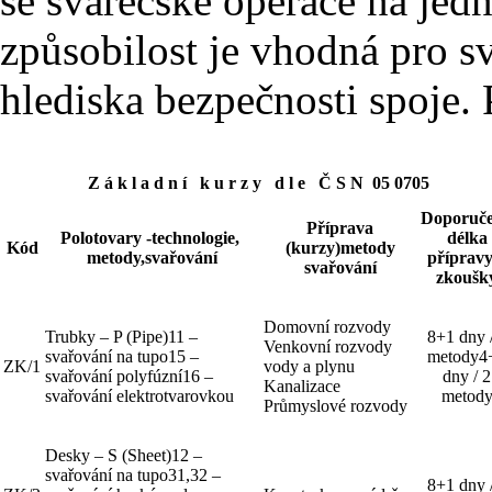
se svářečské operace na jed
způsobilost je vhodná pro s
hlediska bezpečnosti spoje. P
Z á k l a d n í k u r z y d l e Č S N 05 0705
Doporuč
Příprava
Polotovary -technologie,
délka
Kód
(kurzy)metody
metody,svařování
přípravy
svařování
zkoušk
Domovní rozvody
Trubky – P (Pipe)11 –
8+1 dny 
Venkovní rozvody
svařování na tupo15 –
metody4
ZK/1
vody a plynu
svařování polyfúzní16 –
dny / 2
Kanalizace
svařování elektrotvarovkou
metod
Průmyslové rozvody
Desky – S (Sheet)12 –
svařování na tupo31,32 –
8+1 dny 