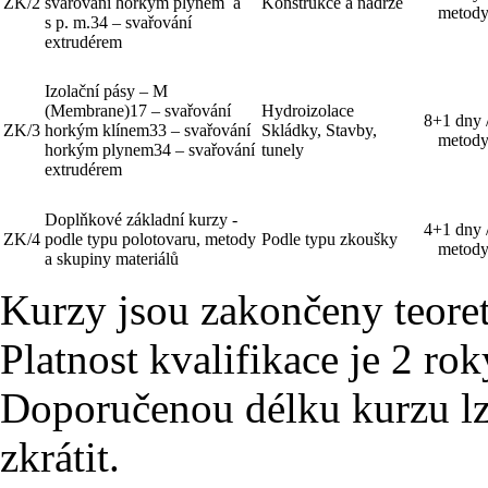
ZK/2
svařování horkým plynem a
Konstrukce a nádrže
metod
s p. m.34 – svařování
extrudérem
Izolační pásy – M
(Membrane)17 – svařování
Hydroizolace
8+1 dny 
ZK/3
horkým klínem33 – svařování
Skládky, Stavby,
metod
horkým plynem34 – svařování
tunely
extrudérem
Doplňkové základní kurzy -
4+1 dny 
ZK/4
podle typu polotovaru, metody
Podle typu zkoušky
metod
a skupiny materiálů
Kurzy jsou zakončeny teore
Platnost kvalifikace je 2 rok
Doporučenou délku kurzu lz
zkrátit.