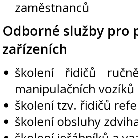
zaměstnanců
Odborné služby pro p
zařízeních
školení řidičů ruč
manipulačních vozíků
školení tzv. řidičů ref
školení obsluhy zdviha
školení jeřábníků a v