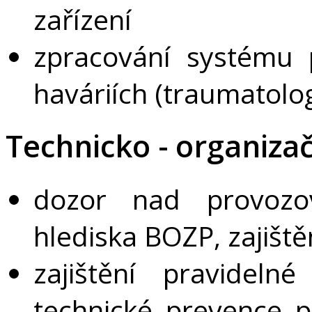
zařízení
zpracování systému 
haváriích (traumatolog
Technicko - organizač
dozor nad provozo
hlediska BOZP, zajiště
zajištění pravidel
technické prevence p