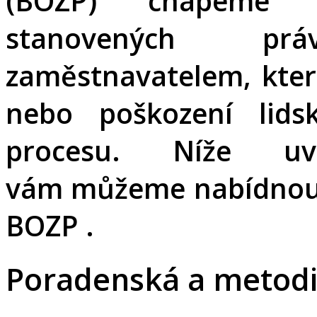
(BOZP) chápeme 
stanovených pr
zaměstnavatelem, kter
nebo poškození lids
procesu. Níže uv
vám
můžeme nabídnou
BOZP .
Poradenská a metodi