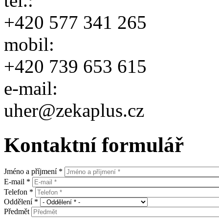
tel.:
+420 577 341 265
mobil:
+420 739 653 615
e-mail:
uher@zekaplus.cz
Kontaktní formulář
Jméno a příjmení
*
E-mail
*
Telefon
*
Oddělení
*
Předmět